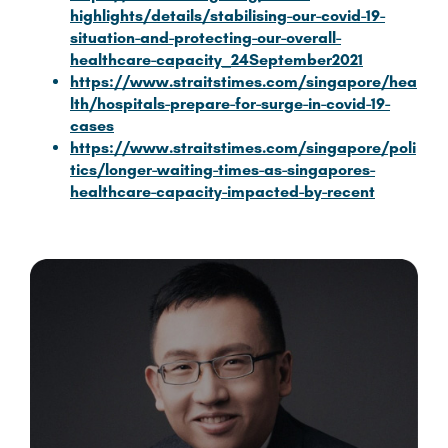
highlights/details/stabilising-our-covid-19-
situation-and-protecting-our-overall-
healthcare-capacity_24September2021
https://www.straitstimes.com/singapore/hea
lth/hospitals-prepare-for-surge-in-covid-19-
cases
https://www.straitstimes.com/singapore/poli
tics/longer-waiting-times-as-singapores-
healthcare-capacity-impacted-by-recent