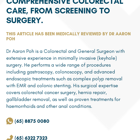
COMPREHENSIVE COLORECTAL
CARE, FROM SCREENING TO
SURGERY.
THIS ARTICLE HAS BEEN MEDICALLY REVIEWED BY DR AARON
POH
Dr Aaron Poh is a Colorectal and General Surgeon with
extensive experience in minimally invasive (keyhole)
surgery. He performs a wide range of procedures
including gastroscopy, colonoscopy, and advanced
endoscopic treatments such as complex polyp removal
with EMR and colonic stenting. His surgical expertise
covers colorectal cancer surgery, hernia repair,
gallbladder removal, as well as proven treatments for
haemorrhoids and other anal conditions.
(65) 8875 0080
(65) 6322 7323