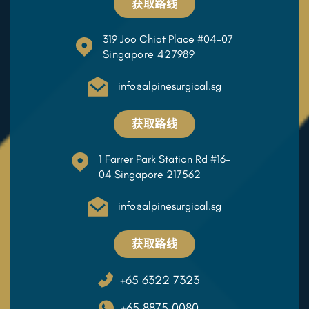
获取路线
319 Joo Chiat Place #04-07
Singapore 427989
info@alpinesurgical.sg
获取路线
1 Farrer Park Station Rd #16-
04 Singapore 217562
info@alpinesurgical.sg
获取路线
+65 6322 7323
+65 8875 0080