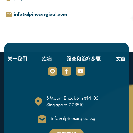
info@alpinesurgical.com
关于我们
疾病
筛查和治疗步骤
文章
3 Mount Elizabeth #14-06
Singapore 228510
info@alpinesurgical.sg