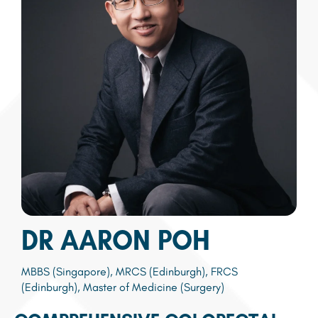
DR AARON POH
MBBS (Singapore), MRCS (Edinburgh), FRCS
(Edinburgh), Master of Medicine (Surgery)